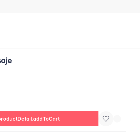
saje
productDetail.addToCart