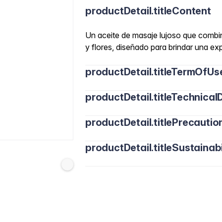
productDetail.titleContent
Un aceite de masaje lujoso que combina
y flores, diseñado para brindar una exp
productDetail.titleTermOfUs
productDetail.titleTechnicalD
productDetail.titlePrecautio
productDetail.titleSustainabi